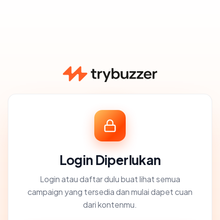
Login Diperlukan
Login atau daftar dulu buat lihat semua
campaign yang tersedia dan mulai dapet cuan
dari kontenmu.