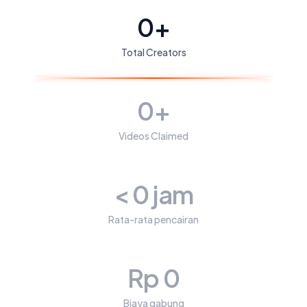
0
+
Total Creators
0
+
Videos Claimed
<
0
jam
Rata-rata pencairan
Rp
0
Biaya gabung