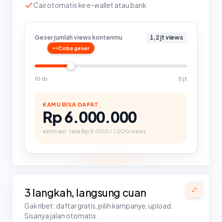
Cair otomatis ke e-wallet atau bank
Geser jumlah views kontenmu
1,2 jt
views
Coba geser
10 rb
5 jt
KAMU BISA DAPAT
Rp
6.000.000
estimasi · rate Rp 5.000 / 1.000 views
3 langkah, langsung cuan
Gak ribet: daftar gratis, pilih kampanye, upload.
Sisanya jalan otomatis.