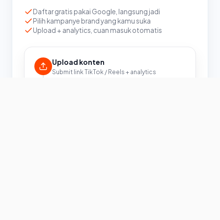
Daftar gratis pakai Google, langsung jadi
Pilih kampanye brand yang kamu suka
Upload + analytics, cuan masuk otomatis
Upload konten
Submit link TikTok / Reels + analytics
View diverifikasi
Ditarik dari API & dicek otomatis
Cuan masuk saldo
Earning ke-kredit otomatis
Banyak pilihan kampanye
untuk semua
Dari public figure, brand, film, sampai live event —
semua butuh kontenmu.