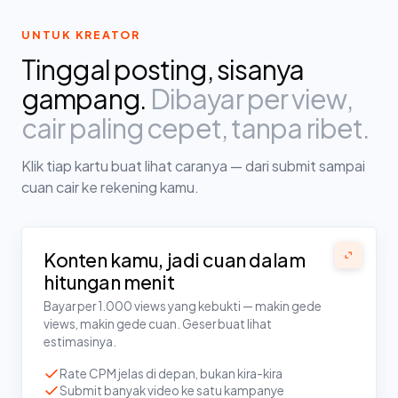
UNTUK KREATOR
Tinggal posting, sisanya
gampang.
Dibayar per view,
cair paling cepet, tanpa ribet.
Klik tiap kartu buat lihat caranya — dari submit sampai
cuan cair ke rekening kamu.
Konten kamu, jadi cuan dalam
hitungan menit
Bayar per 1.000 views yang kebukti — makin gede
views, makin gede cuan. Geser buat lihat
estimasinya.
Rate CPM jelas di depan, bukan kira-kira
Submit banyak video ke satu kampanye